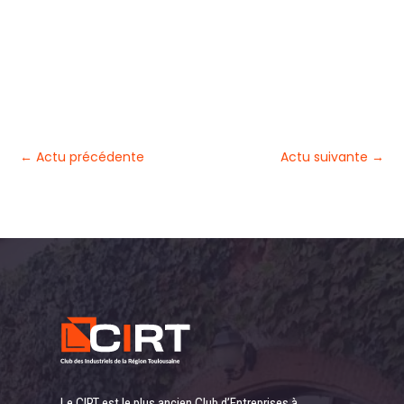
←
Actu précédente
Actu suivante
→
Le CIRT est le plus ancien Club d’Entreprises à