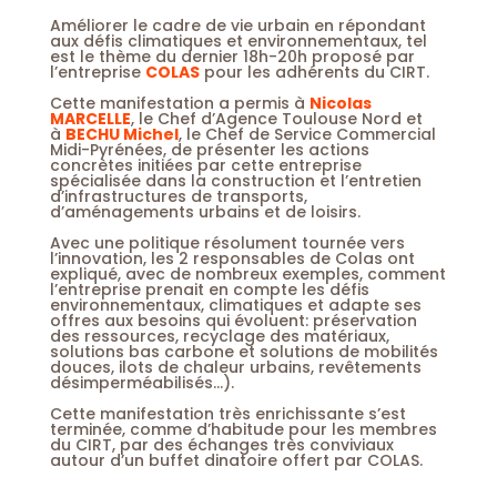
Améliorer le cadre de vie urbain en répondant
aux défis climatiques et environnementaux, tel
est le thème du dernier 18h-20h proposé par
l’entreprise
COLAS
pour les adhérents du CIRT.
Cette manifestation a permis à
Nicolas
MARCELLE
, le Chef d’Agence Toulouse Nord et
à
BECHU Michel
, le Chef de Service Commercial
Midi-Pyrénées, de présenter les actions
concrètes initiées par cette entreprise
spécialisée dans la construction et l’entretien
d’infrastructures de transports,
d’aménagements urbains et de loisirs.
Avec une politique résolument tournée vers
l’innovation, les 2 responsables de Colas ont
expliqué, avec de nombreux exemples, comment
l’entreprise prenait en compte les défis
environnementaux, climatiques et adapte ses
offres aux besoins qui évoluent: préservation
des ressources, recyclage des matériaux,
solutions bas carbone et solutions de mobilités
douces, ilots de chaleur urbains, revêtements
désimperméabilisés…).
Cette manifestation très enrichissante s’est
terminée, comme d’habitude pour les membres
du CIRT, par des échanges très conviviaux
autour d’un buffet dinatoire offert par COLAS.